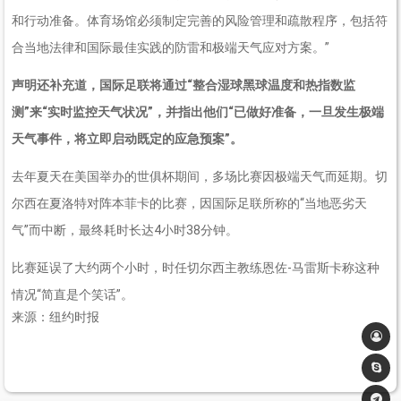
和行动准备。体育场馆必须制定完善的风险管理和疏散程序，包括符
合当地法律和国际最佳实践的防雷和极端天气应对方案。”
声明还补充道，国际足联将通过“整合湿球黑球温度和热指数监
测”来“实时监控天气状况”，并指出他们“已做好准备，一旦发生极端
天气事件，将立即启动既定的应急预案”。
去年夏天在美国举办的世俱杯期间，多场比赛因极端天气而延期。切
尔西在夏洛特对阵本菲卡的比赛，因国际足联所称的“当地恶劣天
气”而中断，最终耗时长达4小时38分钟。
比赛延误了大约两个小时，时任切尔西主教练恩佐-马雷斯卡称这种
情况“简直是个笑话”。
来源：纽约时报