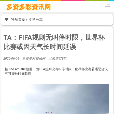
多资多彩资讯网
导航首页
»
文章分享
TA：FIFA规则无叫停时限，世界杯
比赛或因天气长时间延误
2026-06-04 多资多彩资讯网 已浏览578次
据The Athletic报道，因FIFA规则没有叫停时限，世界杯比赛若遇恶劣天
气可能长时间延误。