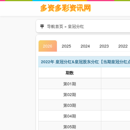
多资多彩资讯网
导航首页
»
皇冠分红
2026
2025
2024
2023
2022
2022年 皇冠分红&皇冠股东分红【当期皇冠分红
期数
第01期
第02期
第03期
第04期
第05期