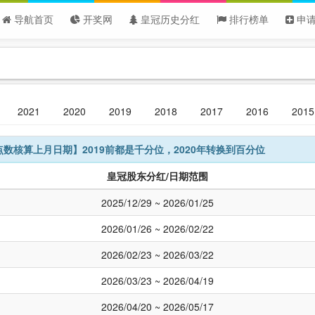
导航首页
开奖网
皇冠历史分红
排行榜单
申
2021
2020
2019
2018
2017
2016
2015
点数核算上月日期】2019前都是千分位，2020年转换到百分位
皇冠股东分红/日期范围
2025/12/29 ~ 2026/01/25
2026/01/26 ~ 2026/02/22
2026/02/23 ~ 2026/03/22
2026/03/23 ~ 2026/04/19
2026/04/20 ~ 2026/05/17