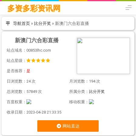
多资多彩资讯网
导航首页
»
比分开奖
»
新澳门六合彩直播
新澳门六合彩直播
站点域名：00853lhc.com
站点星级：
是否推荐：
是
日浏览数：24 次
月浏览数：194 次
总浏览数：57849 次
所属分类：
比分开奖
百度权重：
移动权重：
收录日期：2023-04-28 21:33:35
网站直达