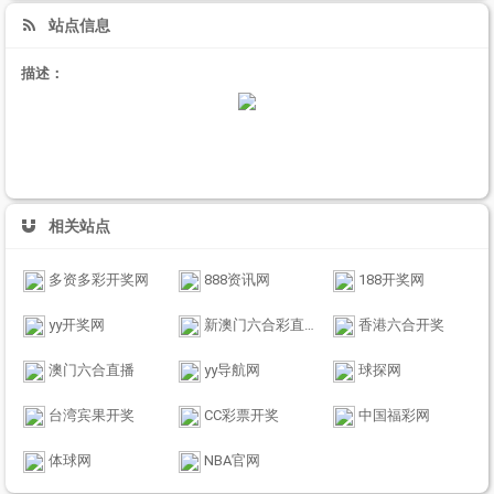
站点信息
描述：
相关站点
多资多彩开奖网
888资讯网
188开奖网
yy开奖网
新澳门六合彩直播
香港六合开奖
澳门六合直播
yy导航网
球探网
台湾宾果开奖
CC彩票开奖
中国福彩网
体球网
NBA官网